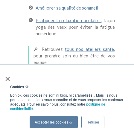
Améliorer sa qualité de sommeil
Pratiquer la relaxation oculaire
, façon
yoga des yeux pour éviter la fatigue
numérique.
🔎 Retrouvez
tous nos ateliers santé
,
pour prendre soin du bien être de vos
équipe
×
Pourquoi on fait ça ? C'est très simple : ces
ateliers sont un moyen simple et ludique de
Cookies
🍪
prévenir les douleurs, la fatigue et le stress, et
de partager un moment collectif. Parce qu’une
Bon ok, ces cookies ne sont ni bios, ni caramélisés... Mais ils nous
permettent de mieux vous connaître et de vous proposer les contenus
équipe qui bouge, qui dort bien et qui garde ses
adéquats. Pour en savoir plus, consultez notre
politique de
yeux en bonne santé, c’est une équipe qui
confidentialité
.
travaille mieux 💪
Accepter les cookies 🍪
Refuser