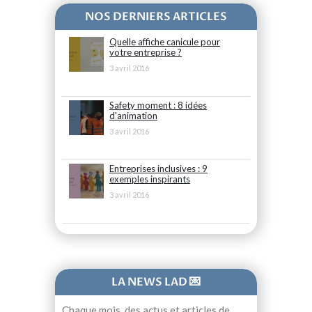
NOS DERNIERS ARTICLES
Quelle affiche canicule pour
votre entreprise ?
3 avril 2016
Safety moment : 8 idées
d'animation
3 avril 2016
Entreprises inclusives : 9
exemples inspirants
3 avril 2016
LA NEWS LAD 💌
Chaque mois, des actus et articles de