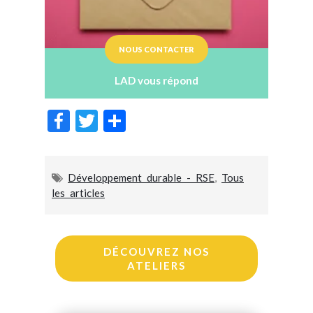
NOUS CONTACTER
LAD vous répond
F
T
P
ac
w
ar
e
itt
ta
Développement durable - RSE
,
Tous
b
er
g
les articles
o
er
o
k
DÉCOUVREZ NOS
ATELIERS