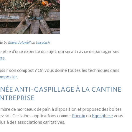
to by
Edward Howell
on
Unsplash
être d’un.e expert.e du sujet, qui serait ravi.e de partager ses
ers
.
ssir son compost ? On vous donne toutes les techniques dans
composter
.
NÉE ANTI-GASPILLAGE À LA CANTINE
NTREPRISE
nombre de morceaux de pain à disposition et proposez des boites
hez soi. Certaines applications comme
Phenix
ou
Eqosphere
vous
us à des associations caritatives.