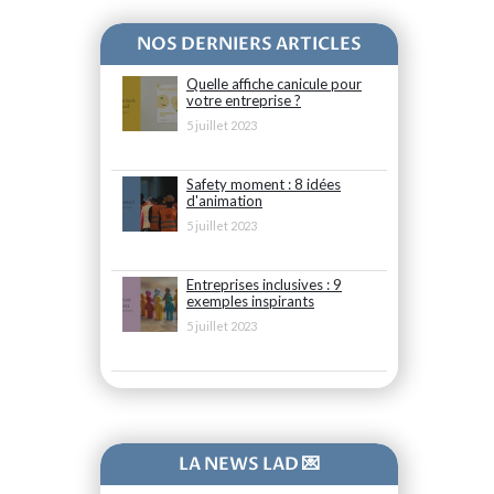
NOS DERNIERS ARTICLES
Quelle affiche canicule pour
votre entreprise ?
5 juillet 2023
Safety moment : 8 idées
d'animation
5 juillet 2023
Entreprises inclusives : 9
exemples inspirants
5 juillet 2023
LA NEWS LAD 💌