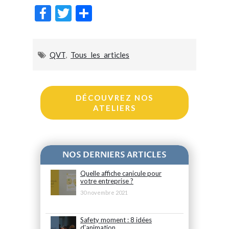
F
T
P
ac
w
ar
e
itt
ta
QVT
,
Tous les articles
b
er
g
o
er
o
DÉCOUVREZ NOS
k
ATELIERS
NOS DERNIERS ARTICLES
Quelle affiche canicule pour
votre entreprise ?
30 novembre 2021
Safety moment : 8 idées
d'animation