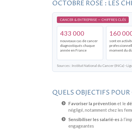
OCTOBRE ROSE : LES CH
CANCER & ENTREPRISE — CHIFFRES CLÉS
433 000
160 00
nouveaux cas de cancer
sont en activit
diagnostiqués chaque
professionnel
année en France
moment du di
Sources : Institut National du Cancer (INCa) · Li
QUELS OBJECTIFS POUR
Favoriser la prévention
et le
dé
négligé, notamment chez les fem
Sensibiliser les salarié·es
à l’im
engageantes