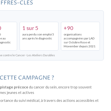
IFFRES-CLÉS
0
1 sur 5
+90
é
aura perdu son emploi 5
organisations
le au
ans après le diagnostic
accompagnées par LAD
agnostic
sur Octobre Rose et
Movember depuis 2021
gue contre le Cancer · Les Ateliers Durables
 CETTE CAMPAGNE ?
pistage précoce
du cancer du sein, encore trop souvent
mes jeunes et actives
portance du suivi médical, à travers des actions accessibles et