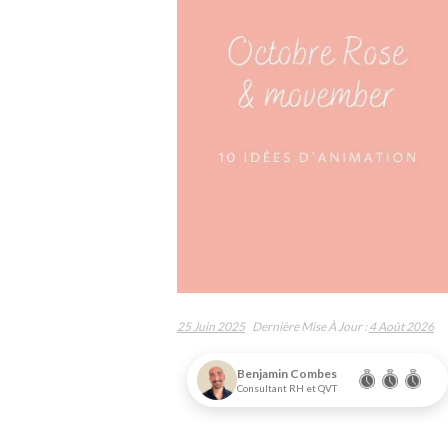
25 Juin 2025
Dernière Mise À Jour :
4 Août 2026
Benjamin Combes
Consultant RH et QVT