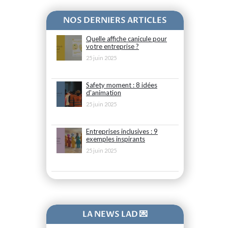
NOS DERNIERS ARTICLES
Quelle affiche canicule pour
votre entreprise ?
25 juin 2025
Safety moment : 8 idées
d'animation
25 juin 2025
Entreprises inclusives : 9
exemples inspirants
25 juin 2025
LA NEWS LAD 💌