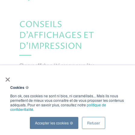
CONSEILS
D'AFFICHAGES ET
D'IMPRESSION
Chaque affiche a été conçue pour être
×
impactante, claire et immédiatement exploitable.
Elles sont disponibles en format PDF haute
qualité, prêtes à être imprimées au format A3 ou
Cookies
🍪
A4.
Bon ok, ces cookies ne sont ni bios, ni caramélisés... Mais ils nous
permettent de mieux vous connaître et de vous proposer les contenus
Faites le choix d’une prévention concrète et
adéquats. Pour en savoir plus, consultez notre
politique de
confidentialité
.
positive.
Parce qu’un environnement de travail
sûr, sain et inclusif commence aussi… par une
Accepter les cookies 🍪
Refuser
affiche bien placée.