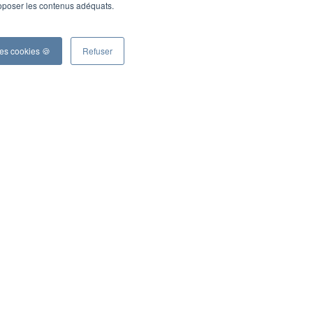
roposer les contenus adéquats.
ORGANISER LA SEMAINE DE LA QUALITÉ DE
les cookies 🍪
Refuser
VIE AU TRAVAIL (QVT) 2026
haque année, la Semaine de la QVCT revient un peu
omme un anniversaire : on sait qu’elle arrive, on se
it qu’on va préparer quelque chose de
août 11 2023