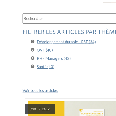
Il s'agit d'un champ de recherche auquel est associée un
Il n'y a aucune suggestion car le champ de recherch
FILTRER LES ARTICLES PAR THÈM
Développement durable - RSE
(34)
QVT
(48)
RH - Managers
(42)
Santé
(40)
Voir tous les articles
juil. 7 2026