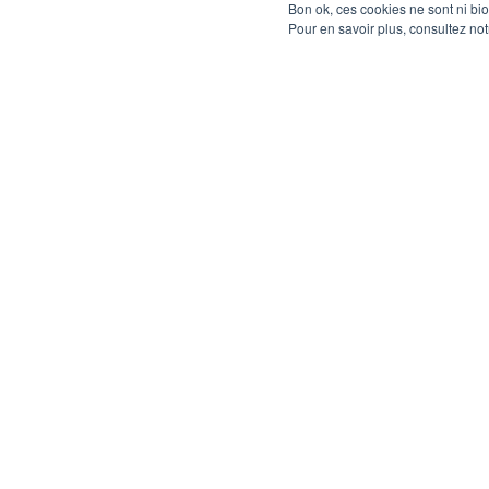
Bon ok, ces cookies ne sont ni bi
Pour en savoir plus, consultez no
TÉLÉTRAVAIL OU TRAVAIL HYBRIDE :
QUELLE DIFFÉRENCE ?
En l'espace de 5 ans, le télétravail s'est largement
répandu comme mode d'organisation du travail, et
continue à être plébiscité par une majorité de
août 2 2023