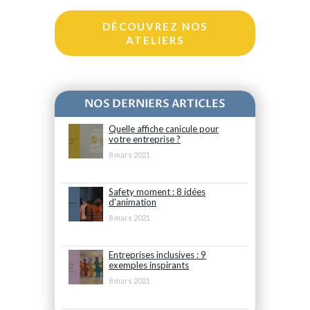
o
er
o
DÉCOUVREZ NOS
k
ATELIERS
NOS DERNIERS ARTICLES
Quelle affiche canicule pour
votre entreprise ?
8 mars 2021
Safety moment : 8 idées
d'animation
8 mars 2021
Entreprises inclusives : 9
exemples inspirants
8 mars 2021