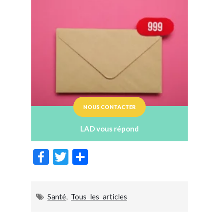
NOUS CONTACTER
LAD vous répond
F
T
P
ac
w
ar
e
itt
ta
Santé
,
Tous les articles
b
er
g