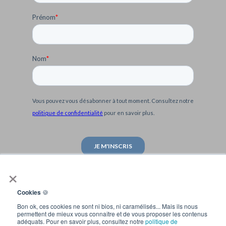
Prénom
*
Nom
*
Vous pouvez vous désabonner à tout moment. Consultez notre
politique de confidentialité
pour en savoir plus.
×
Cookies
🍪
Bon ok, ces cookies ne sont ni bios, ni caramélisés... Mais ils nous
permettent de mieux vous connaître et de vous proposer les contenus
adéquats. Pour en savoir plus, consultez notre
politique de
Home
Contactez-nous !