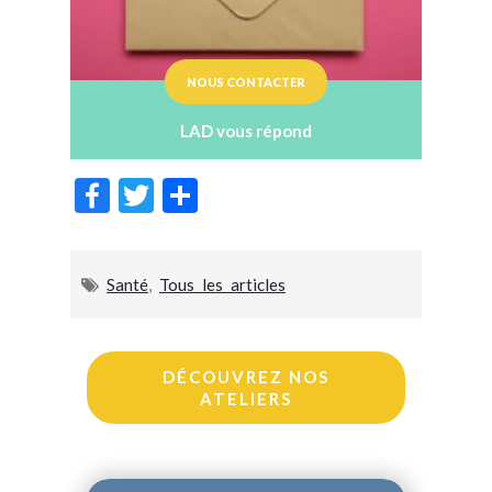
NOUS CONTACTER
LAD vous répond
F
T
P
ac
w
ar
e
itt
ta
Santé
,
Tous les articles
b
er
g
o
er
o
DÉCOUVREZ NOS
k
ATELIERS