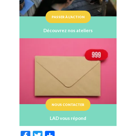
PASSER À L'ACTION
Découvrez nos ateliers
NOUS CONTACTER
LAD vous répond
F
T
P