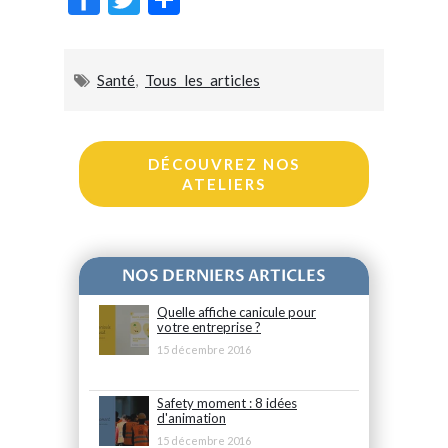
ac
w
ar
e
itt
ta
Santé
,
Tous les articles
b
er
g
o
er
o
DÉCOUVREZ NOS
k
ATELIERS
NOS DERNIERS ARTICLES
Quelle affiche canicule pour
votre entreprise ?
15 décembre 2016
Safety moment : 8 idées
d'animation
15 décembre 2016