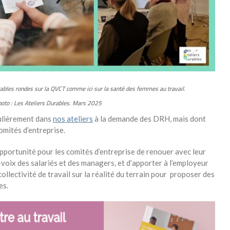
ables rondes sur la QVCT comme ici sur la santé des femmes au travail.
hoto : Les Ateliers Durables. Mars 2025
ulièrement dans
nos ateliers
à la demande des DRH, mais dont
omités d’entreprise.
portunité pour les comités d’entreprise de renouer avec leur
-voix des salariés et des managers, et d’apporter à l’employeur
collectivité de travail sur la réalité du terrain pour proposer des
es.