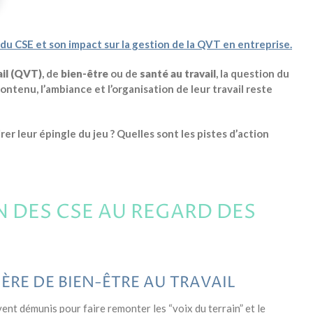
 du CSE et son impact sur la gestion de la QVT en entreprise.
ail (QVT)
, de
bien-être
ou de
santé au travail
, la question du
contenu, l’ambiance et l’organisation de leur travail reste
er leur épingle du jeu ? Quelles sont les pistes d’action
N DES CSE AU REGARD DES
IÈRE DE BIEN-ÊTRE AU TRAVAIL
t démunis pour faire remonter les “voix du terrain” et le