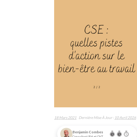
18 Mars 2021
Dernière Mise À Jour :
10 Avril 2026
Benjamin Combes
Consultant RH et QVT